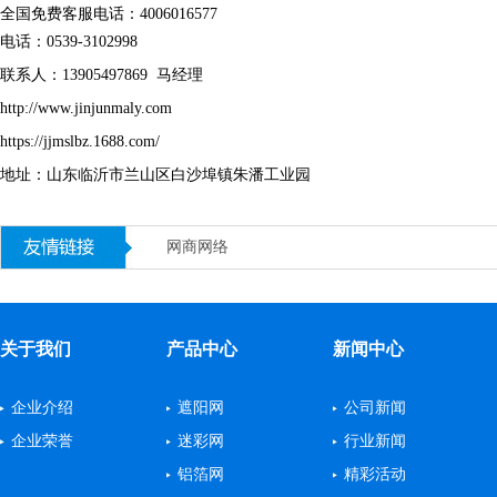
全国免费客服电话：4006016577
用户
电话：0539-3102998
遮阳
联系人：13905497869 马经理
等专
http://www.jinjunmaly.com
湿、
https://jjmslbz.1688.com/
主要
地址：山东临沂市兰山区白沙埠镇朱潘工业园
参养
量、
网商网络
区冬
公司
宗旨
关于我们
产品中心
新闻中心
欢迎
企业介绍
遮阳网
公司新闻
企业荣誉
迷彩网
行业新闻
铝箔网
精彩活动