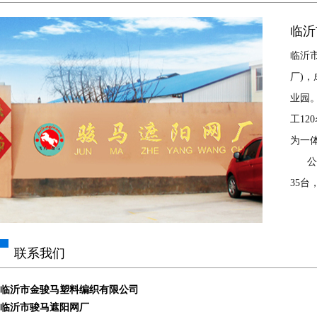
临沂
临沂
厂)，
业园。
工1
为一
公司
35
—95
方，
公司
联系我们
山东
新疆
临沂市金骏马塑料编织有限公司
临沂市骏马遮阳网厂
商。